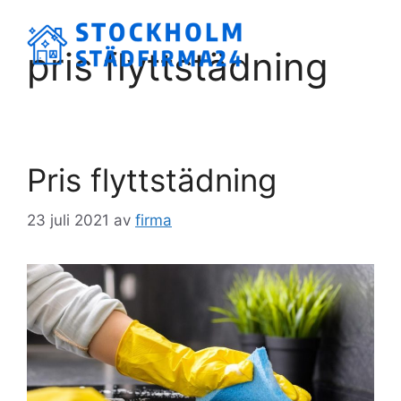
Hoppa
till
Meny
pris flyttstädning
innehåll
Pris flyttstädning
23 juli 2021
av
firma