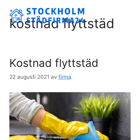
Hoppa
till
Meny
kostnad flyttstäd
innehåll
Kostnad flyttstäd
22 augusti 2021
av
firma