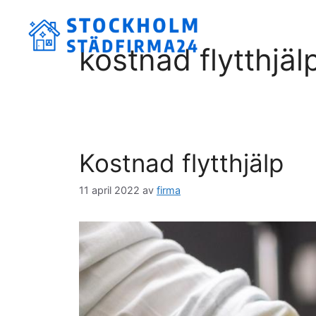
Hoppa
till
innehåll
kostnad flytthjäl
Kostnad flytthjälp
11 april 2022
av
firma