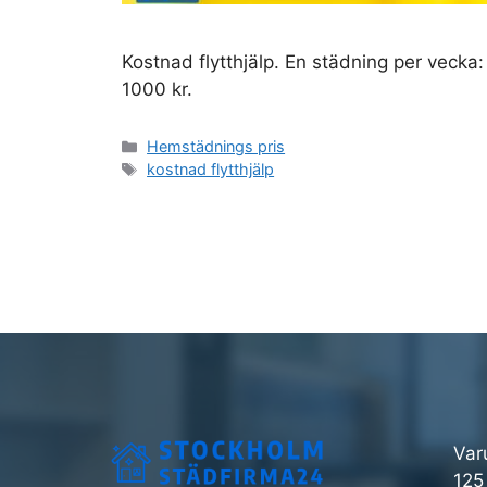
Kostnad flytthjälp. En städning per veck
1000 kr.
Kategorier
Hemstädnings pris
Etiketter
kostnad flytthjälp
Var
125