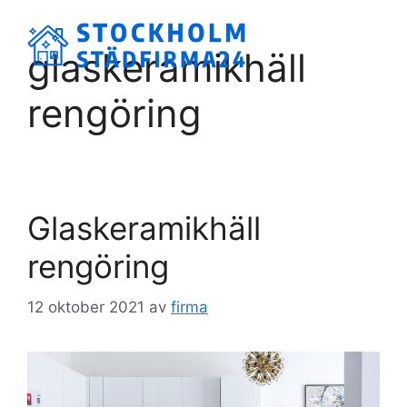
Hoppa
till
Meny
glaskeramikhäll
innehåll
rengöring
Glaskeramikhäll
rengöring
12 oktober 2021
av
firma