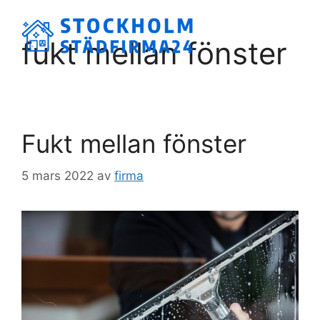
Hoppa
till
Meny
fukt mellan fönster
innehåll
Fukt mellan fönster
5 mars 2022
av
firma