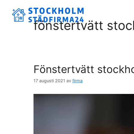
Hoppa
till
innehåll
fönstertvätt sto
Fönstertvätt stockh
17 augusti 2021
av
firma