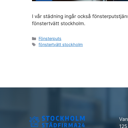
I vår städning ingår också fönsterputstjän
fönstertvätt stockholm.
Kategorier
Fönsterputs
Etiketter
fönstertvätt stockholm
Var
125