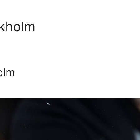
ckholm
olm