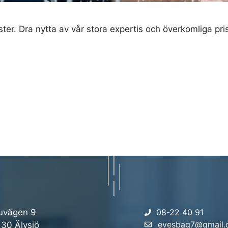
ster. Dra nytta av vår stora expertis och överkomliga pri
uvägen 9
08-22 40 91
evesbag7@gmail
 30 Älvsjö