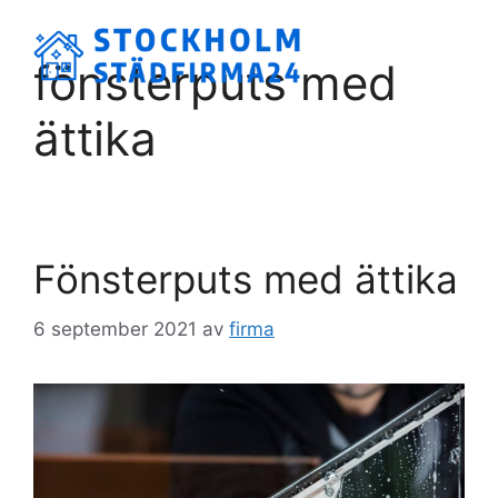
Hoppa
till
Meny
fönsterputs med
innehåll
ättika
Fönsterputs med ättika
6 september 2021
av
firma