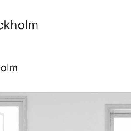
ockholm
holm