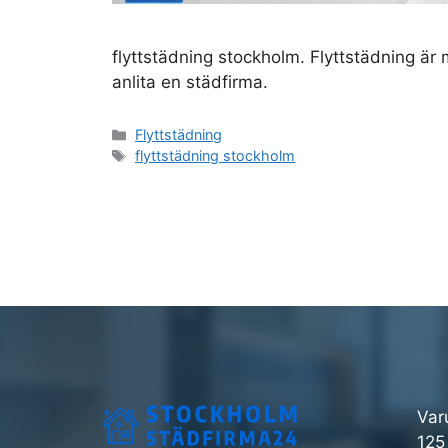
flyttstädning stockholm. Flyttstädning är 
anlita en städfirma.
Kategorier
Flyttstädning
Etiketter
flyttstädning stockholm
Var
125