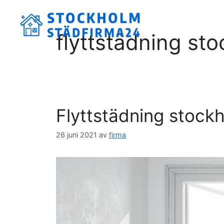
Hoppa
till
innehåll
flyttstädning st
Flyttstädning stock
26 juni 2021
av
firma