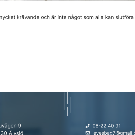
mycket krävande och är inte något som alla kan slutföra sj
uvägen 9
08-22 40 91
evesbag7@gmail
 30 Älvsjö