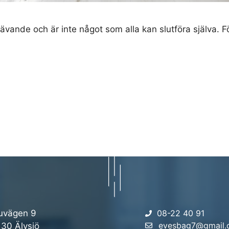
rävande och är inte något som alla kan slutföra själva. För
uvägen 9
08-22 40 91
evesbag7@gmail
 30 Älvsjö