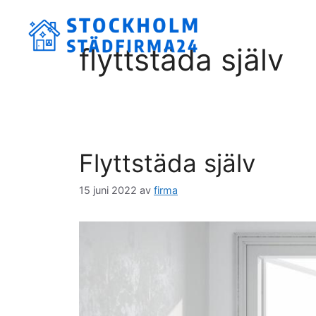
Hoppa
till
innehåll
flyttstäda själv
Flyttstäda själv
15 juni 2022
av
firma