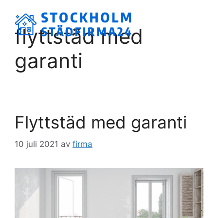
Hoppa
till
Meny
flyttstäd med
innehåll
garanti
Flyttstäd med garanti
10 juli 2021
av
firma