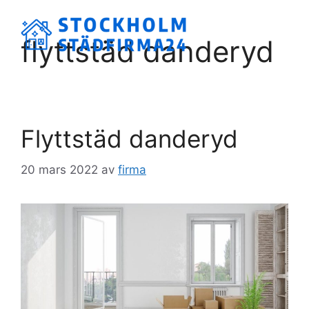
Hoppa
till
Meny
flyttstäd danderyd
innehåll
Flyttstäd danderyd
20 mars 2022
av
firma