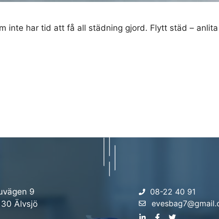
inte har tid att få all städning gjord. Flytt städ – anli
uvägen 9
08-22 40 91
evesbag7@gmail
 30 Älvsjö