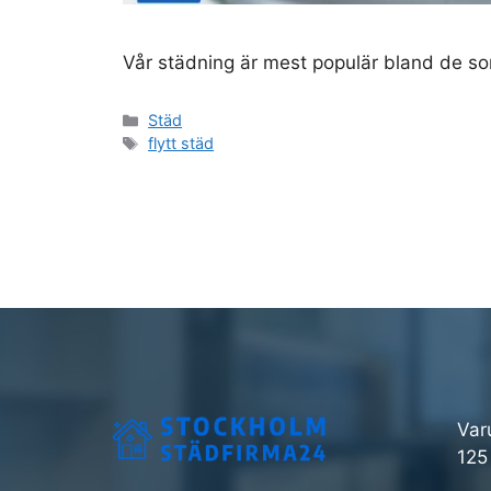
Vår städning är mest populär bland de som 
Kategorier
Städ
Etiketter
flytt städ
Var
125