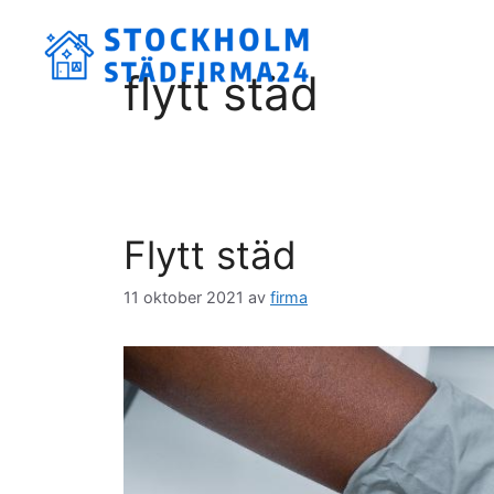
Hoppa
till
innehåll
flytt städ
Flytt städ
11 oktober 2021
av
firma