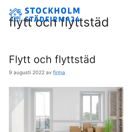
Hoppa
till
Meny
flytt och flyttstäd
innehåll
Flytt och flyttstäd
9 augusti 2022
av
firma