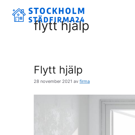
Hoppa
till
innehåll
flytt hjälp
Flytt hjälp
28 november 2021
av
firma