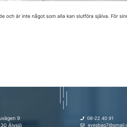
de och är inte något som alla kan slutföra själva. För sinn
uvägen 9
08-22 40 91
evesbag7@gmail
 30 Älvsjö