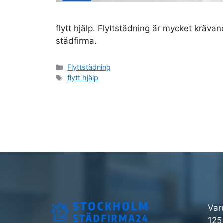
flytt hjälp. Flyttstädning är mycket krävan
städfirma.
Kategorier
Flyttstädning
Etiketter
flytt hjälp
Var
125