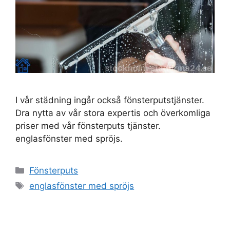
I vår städning ingår också fönsterputstjänster.
Dra nytta av vår stora expertis och överkomliga
priser med vår fönsterputs tjänster.
englasfönster med spröjs.
Kategorier
Fönsterputs
Etiketter
englasfönster med spröjs