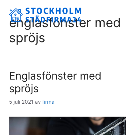
Hoppa
till
Meny
englasfönster med
innehåll
spröjs
Englasfönster med
spröjs
5 juli 2021
av
firma