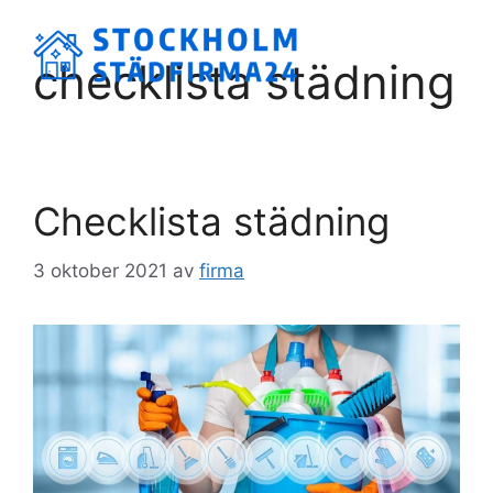
Hoppa
till
Meny
checklista städning
innehåll
Checklista städning
3 oktober 2021
av
firma