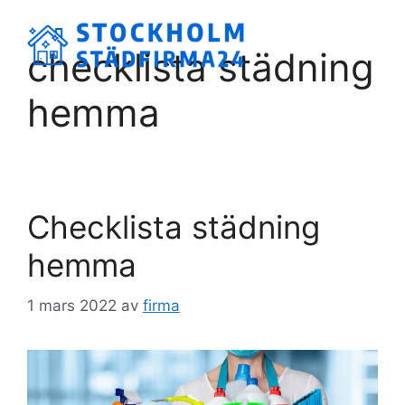
Hoppa
till
Meny
checklista städning
innehåll
hemma
Checklista städning
hemma
1 mars 2022
av
firma