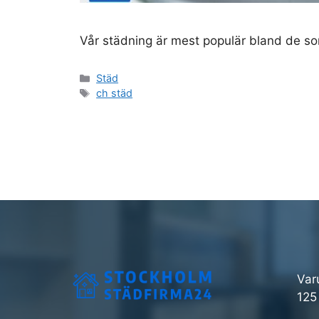
Vår städning är mest populär bland de som 
Kategorier
Städ
Etiketter
ch städ
Var
125