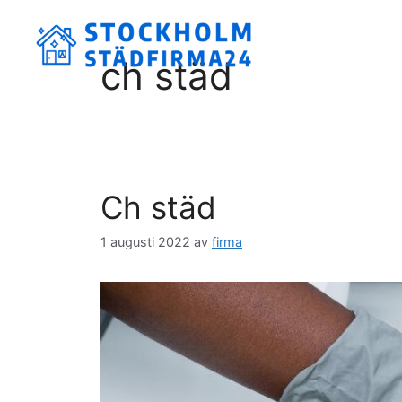
Hoppa
till
innehåll
ch städ
Ch städ
1 augusti 2022
av
firma