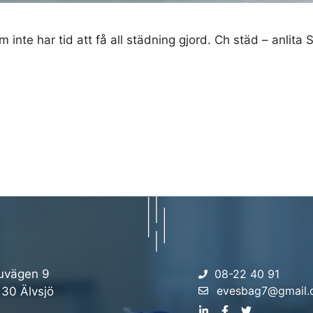
inte har tid att få all städning gjord. Ch städ – anlita
uvägen 9
08-22 40 91
evesbag7@gmail
 30 Älvsjö