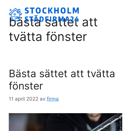
Hoppa
till
Meny
bästa sättet att
innehåll
tvätta fönster
Bästa sättet att tvätta
fönster
11 april 2022
av
firma