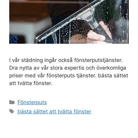
I vår städning ingår också fönsterputstjänster.
Dra nytta av vår stora expertis och överkomliga
priser med vår fönsterputs tjänster. bästa sättet
att tvätta fönster.
Kategorier
Fönsterputs
Etiketter
bästa sättet att tvätta fönster