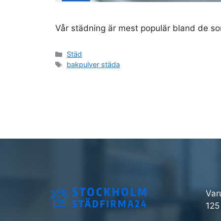
Vår städning är mest populär bland de som
Kategorier
Städ
Etiketter
bakpulver städa
Var
125