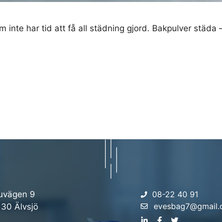
 inte har tid att få all städning gjord. Bakpulver städa
uvägen 9
08-22 40 91
evesbag7@gmail
 30 Älvsjö