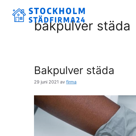
Hoppa
till
innehåll
bakpulver städa
Bakpulver städa
29 juni 2021
av
firma