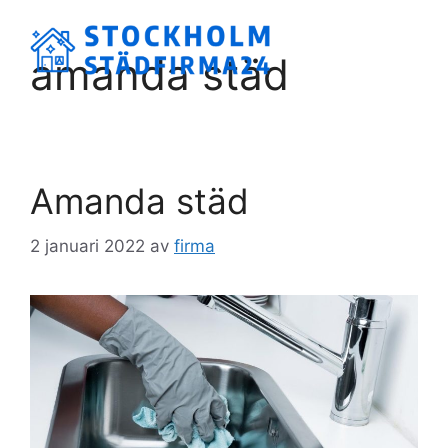
Hoppa
till
Meny
amanda städ
innehåll
Amanda städ
2 januari 2022
av
firma