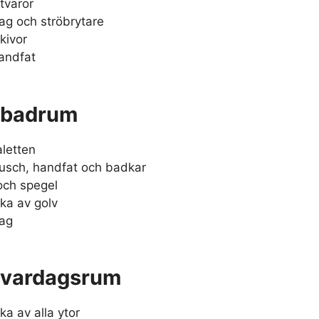
tvaror
ag och ströbrytare
kivor
andfat
 badrum
aletten
usch, handfat och badkar
och spegel
ka av golv
tag
 vardagsrum
a av alla ytor