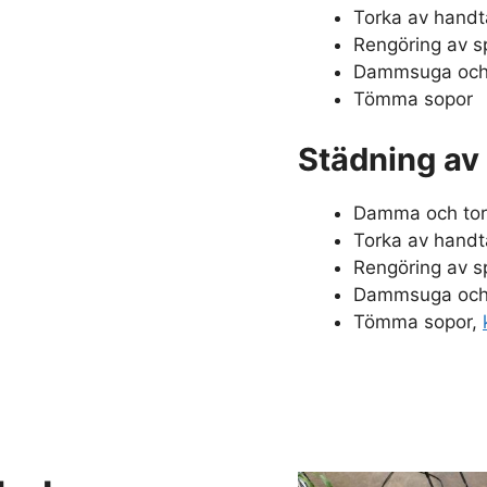
Torka av hand
Rengöring av s
Dammsuga och 
Tömma sopor
Städning av
Damma och tork
Torka av hand
Rengöring av s
Dammsuga och 
Tömma sopor,