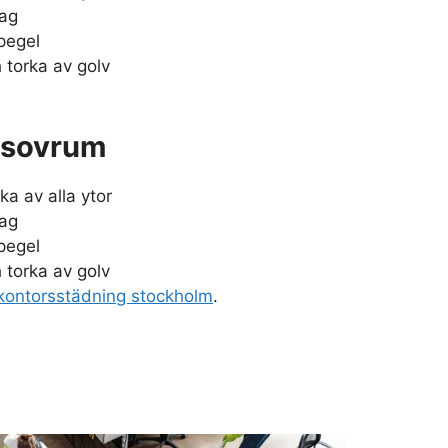
tag
pegel
torka av golv
 sovrum
a av alla ytor
tag
pegel
torka av golv
kontorsstädning stockholm
.