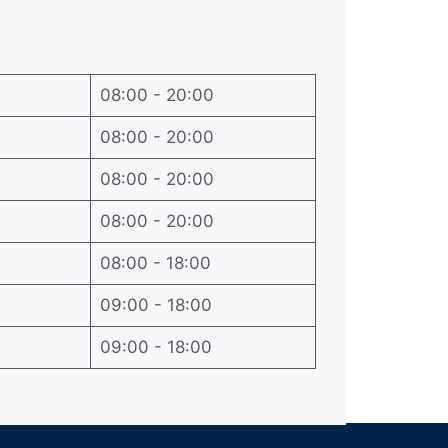
08:00 - 20:00
08:00 - 20:00
08:00 - 20:00
08:00 - 20:00
08:00 - 18:00
09:00 - 18:00
09:00 - 18:00