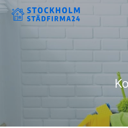
Hoppa
till
innehåll
Ko