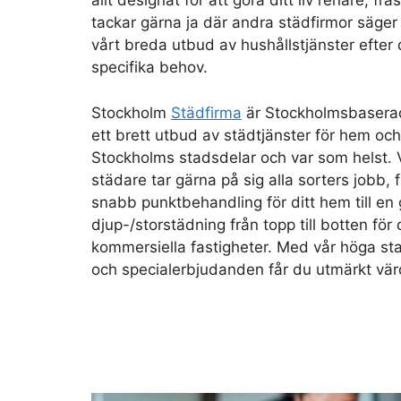
allt designat för att göra ditt liv renare, fr
tackar gärna ja där andra städfirmor säger
vårt breda utbud av hushållstjänster efter 
specifika behov.
Stockholm
Städfirma
är Stockholmsbasera
ett brett utbud av städtjänster för hem och 
Stockholms stadsdelar och var som helst. 
städare tar gärna på sig alla sorters jobb,
snabb punktbehandling för ditt hem till en 
djup-/storstädning från topp till botten för 
kommersiella fastigheter. Med vår höga sta
och specialerbjudanden får du utmärkt vär