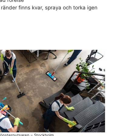
d rörelse
ränder finns kvar, spraya och torka igen
fönsterputsaren – Stockholm