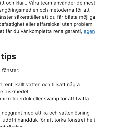
fritt och klart. Våra team använder de mest
 rengöringsmedlen och metoderna för att
änster säkerställer att du får bästa möjliga
dsfastighet eller affärslokal utan problem
et får du vår kompletta rena garanti,
egen
tips
 fönster:
 rent, kallt vatten och tillsätt några
de diskmedel
ikrofiberduk eller svamp för att tvätta
t noggrant med ättika och vattenlösning
luddfri handduk för att torka fönstret helt