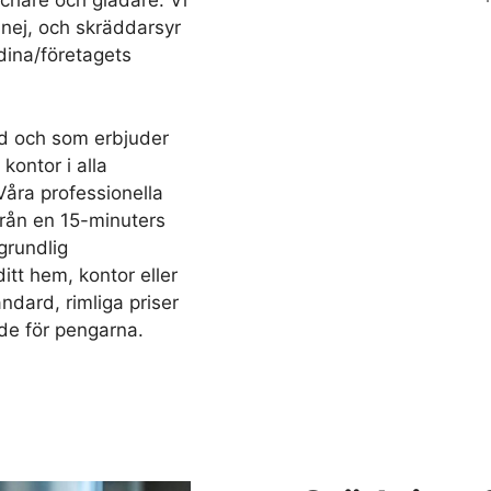
äschare och gladare. Vi
 nej, och skräddarsyr
dina/företagets
d och som erbjuder
kontor i alla
Våra professionella
 från en 15-minuters
grundlig
ditt hem, kontor eller
ndard, rimliga priser
de för pengarna.