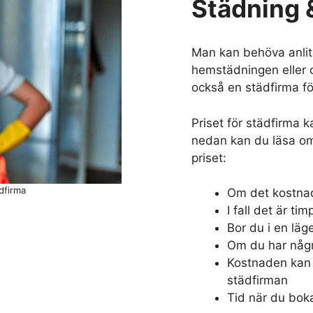
Städning &
Man kan behöva anlit
hemstädningen eller o
också en städfirma fö
Priset för städfirma k
nedan kan du läsa om
priset:
dfirma
Om det kostnade
I fall det är t
Bor du i en läge
Om du har någr
Kostnaden kan 
städfirman
Tid när du bok