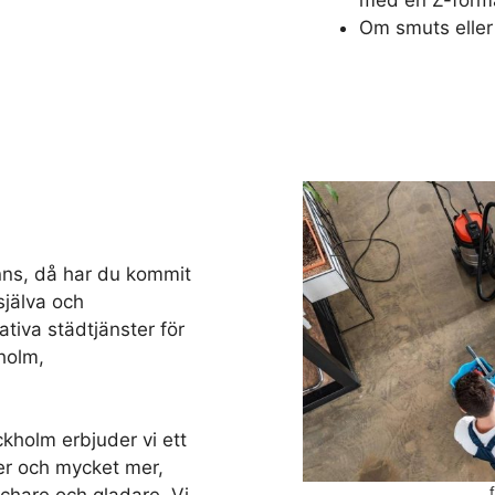
med en Z-forma
Om smuts eller 
nns, då har du kommit
 själva och
tativa städtjänster för
holm,
ckholm erbjuder vi ett
er och mycket mer,