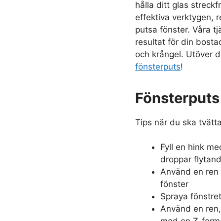
hålla ditt glas streck
effektiva verktygen,
putsa fönster. Våra tj
resultat för din bosta
och krångel. Utöver d
fönsterputs
!
Fönsterputs 
Tips när du ska tvätta
Fyll en hink med
droppar flytan
Använd en ren m
fönster
Spraya fönstre
Använd en ren, 