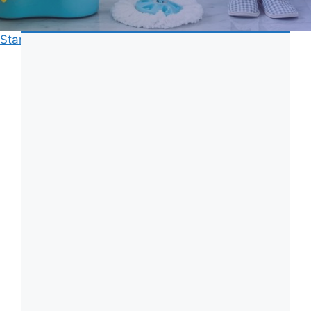
Start
»
Fönsterputs
»
Bästa fönsterputsmedlet