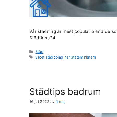
Vår städning är mest populär bland de som 
Städfirma24.
Kategorier
Städ
Etiketter
vilket städbolag har statsministern
Städtips badrum
16 juli 2022
av
firma