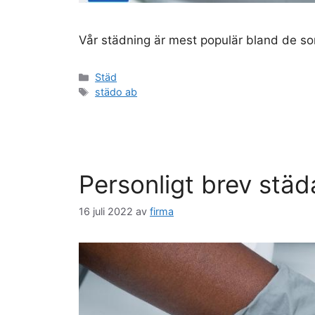
Vår städning är mest populär bland de som
Kategorier
Städ
Etiketter
städo ab
Personligt brev städ
16 juli 2022
av
firma