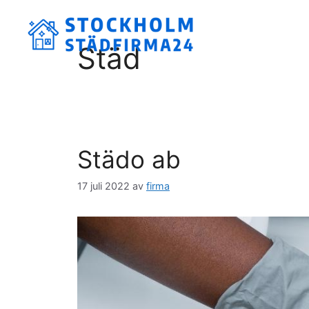
Hoppa
till
innehåll
Städ
Städo ab
17 juli 2022
av
firma