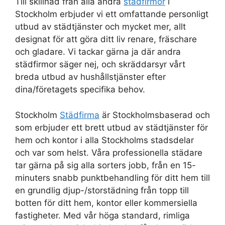
Till skillnad från alla andra
städfirmor
i
Stockholm erbjuder vi ett omfattande personligt
utbud av städtjänster och mycket mer, allt
designat för att göra ditt liv renare, fräschare
och gladare. Vi tackar gärna ja där andra
städfirmor säger nej, och skräddarsyr vårt
breda utbud av hushållstjänster efter
dina/företagets specifika behov.
Stockholm
Städfirma
är Stockholmsbaserad och
som erbjuder ett brett utbud av städtjänster för
hem och kontor i alla Stockholms stadsdelar
och var som helst. Våra professionella städare
tar gärna på sig alla sorters jobb, från en 15-
minuters snabb punktbehandling för ditt hem till
en grundlig djup-/storstädning från topp till
botten för ditt hem, kontor eller kommersiella
fastigheter. Med vår höga standard, rimliga