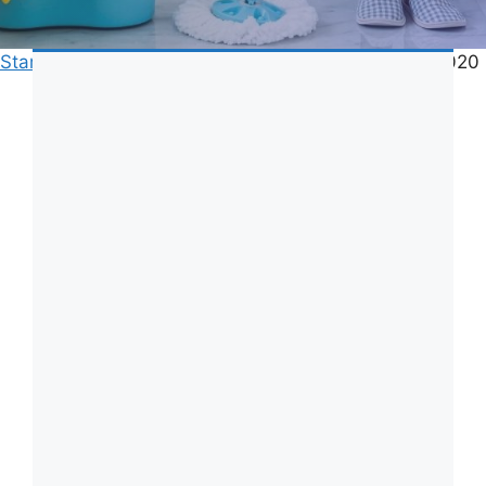
Start
»
Hemstädnings pris
»
Vad kostar städhjälp 2020