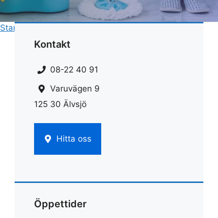
Start
»
Rengöring
»
Ugnsrengöring bakpulver
Kontakt
08-22 40 91
Varuvägen 9
125 30 Älvsjö
Hitta oss
Öppettider