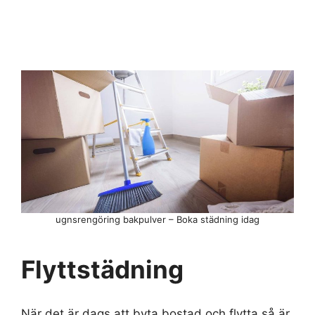
ugnsrengöring bakpulver – Boka städning idag
Flyttstädning
När det är dags att byta bostad och flytta så är