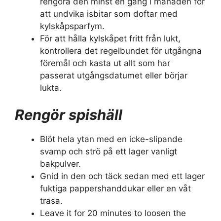
rengöra den minst en gång i månaden för
att undvika isbitar som doftar med
kylskåpsparfym.
För att hålla kylskåpet fritt från lukt,
kontrollera det regelbundet för utgångna
föremål och kasta ut allt som har
passerat utgångsdatumet eller börjar
lukta.
Rengör spishäll
Blöt hela ytan med en icke-slipande
svamp och strö på ett lager vanligt
bakpulver.
Gnid in den och täck sedan med ett lager
fuktiga pappershanddukar eller en våt
trasa.
Leave it for 20 minutes to loosen the