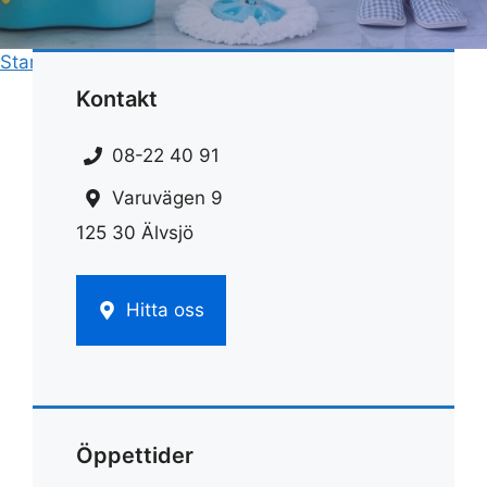
Start
»
Fönsterputs
»
Tvätta fönster med ättika
Kontakt
08-22 40 91
Varuvägen 9
125 30 Älvsjö
Hitta oss
Öppettider