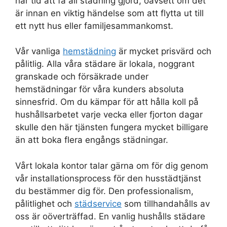
har tid att få all städning gjord, oavsett om det
är innan en viktig händelse som att flytta ut till
ett nytt hus eller familjesammankomst.
Vår vanliga
hemstädning
är mycket prisvärd och
pålitlig. Alla våra städare är lokala, noggrant
granskade och försäkrade under
hemstädningar för våra kunders absoluta
sinnesfrid. Om du kämpar för att hålla koll på
hushållsarbetet varje vecka eller fjorton dagar
skulle den här tjänsten fungera mycket billigare
än att boka flera engångs städningar.
Vårt lokala kontor talar gärna om för dig genom
vår installationsprocess för den husstädtjänst
du bestämmer dig för. Den professionalism,
pålitlighet och
städservice
som tillhandahålls av
oss är oöverträffad. En vanlig hushålls städare