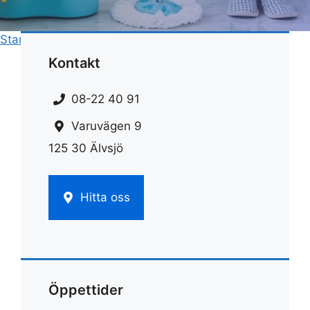
Start
»
Städ
»
Städrutiner checklista
Kontakt
08-22 40 91
Varuvägen 9
125 30 Älvsjö
Hitta oss
Öppettider