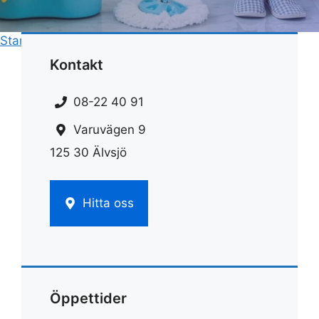
Start
»
Städ
»
Städa rummet steg för steg
Kontakt
08-22 40 91
Varuvägen 9
125 30 Älvsjö
Hitta oss
Öppettider