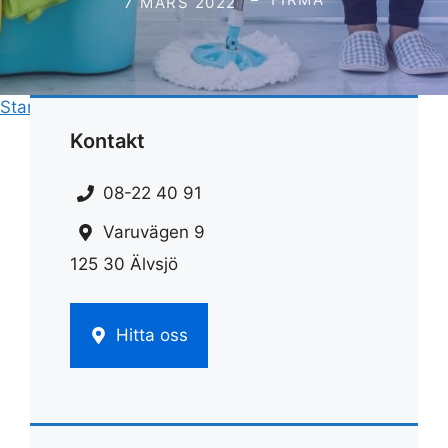
7 MARS 2022
Start
»
Städ
»
Städa med bakpulver och vinäger
Kontakt
08-22 40 91
Varuvägen 9
125 30 Älvsjö
Hitta oss