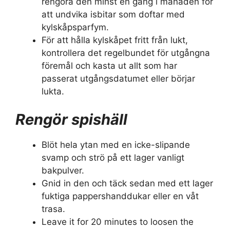
rengöra den minst en gång i månaden för
att undvika isbitar som doftar med
kylskåpsparfym.
För att hålla kylskåpet fritt från lukt,
kontrollera det regelbundet för utgångna
föremål och kasta ut allt som har
passerat utgångsdatumet eller börjar
lukta.
Rengör spishäll
Blöt hela ytan med en icke-slipande
svamp och strö på ett lager vanligt
bakpulver.
Gnid in den och täck sedan med ett lager
fuktiga pappershanddukar eller en våt
trasa.
Leave it for 20 minutes to loosen the