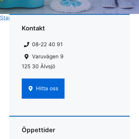
Start
»
Rengöring
»
Sot rengöringsmedel
Kontakt
08-22 40 91
Varuvägen 9
125 30 Älvsjö
Hitta oss
Öppettider