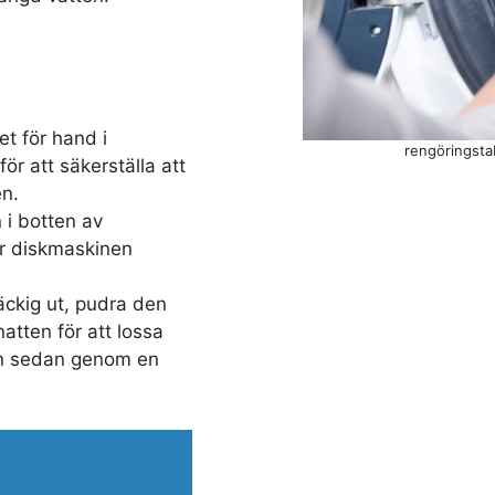
et för hand i
rengöringsta
för att säkerställa att
en.
 i botten av
r diskmaskinen
äckig ut, pudra den
atten för att lossa
den sedan genom en