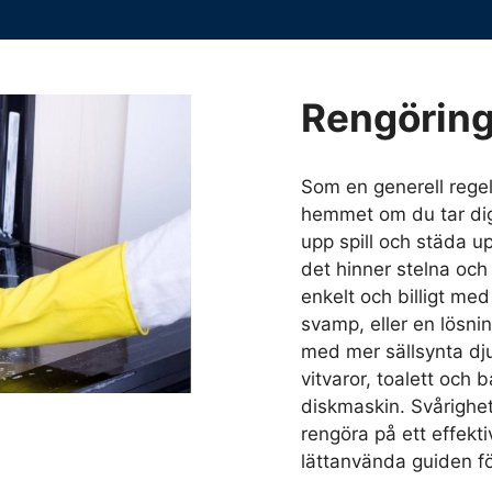
Rengörin
Som en generell regel 
hemmet om du tar dig
upp spill och städa u
det hinner stelna och
enkelt och billigt me
svamp, eller en lösni
med mer sällsynta djup
vitvaror, toalett och 
diskmaskin. Svårighete
rengöra på ett effekti
lättanvända guiden fö