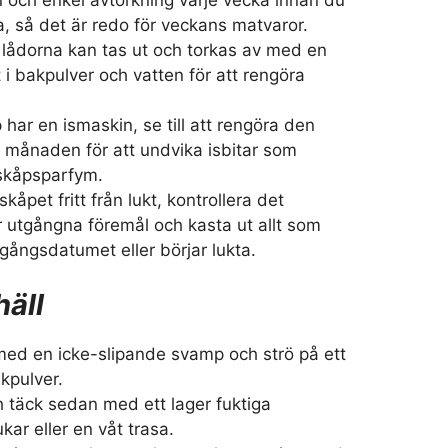
rna, så det är redo för veckans matvaror.
 lådorna kan tas ut och torkas av med en
i bakpulver och vatten för att rengöra
 har en ismaskin, se till att rengöra den
i månaden för att undvika isbitar som
skåpsparfym.
lskåpet fritt från lukt, kontrollera det
r utgångna föremål och kasta ut allt som
gångsdatumet eller börjar lukta.
häll
 med en icke-slipande svamp och strö på ett
akpulver.
h täck sedan med ett lager fuktiga
ar eller en våt trasa.