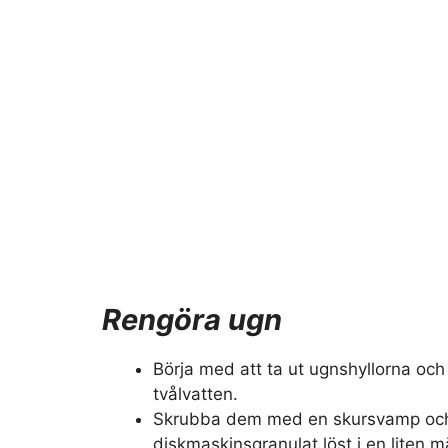
Rengöra ugn
Börja med att ta ut ugnshyllorna och
tvålvatten.
Skrubba dem med en skursvamp och 
diskmaskinsgranulat löst i en liten 