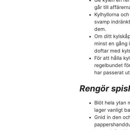
går till affäre
Kylhyllorna och
svamp indränkt 
dem.
Om ditt kylskåp
minst en gång 
doftar med kyl
För att hålla ky
regelbundet fö
har passerat ut
Rengör spis
Blöt hela ytan
lager vanligt b
Gnid in den oc
pappershandduk