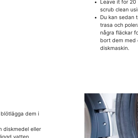
Leave it for 20
scrub clean us
Du kan sedan t
trasa och poler
några fläckar f
bort dem med e
diskmaskin.
 blötlägga dem i
diskmedel eller
mängd vatten.