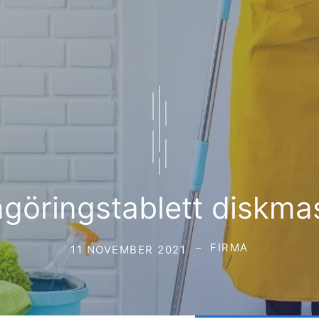
göringstablett diskma
FIRMA
11 NOVEMBER 2021