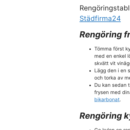
Rengöringstabl
Städfirma24
Rengöring f
Tömma först ky
med en enkel l
skvätt vit vinä
Lägg den i en s
och torka av m
Du kan sedan t
frysen med din
bikarbonat
.
Rengöring k
Ge kylen en re