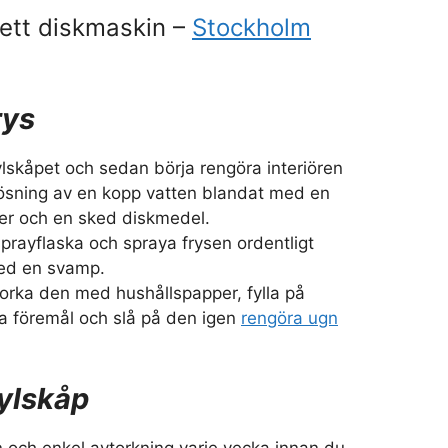
ett diskmaskin –
Stockholm
rys
lskåpet och sedan börja rengöra interiören
ösning av en kopp vatten blandat med en
ger och en sked diskmedel.
prayflaska och spraya frysen ordentligt
ed en svamp.
orka den med hushållspapper, fylla på
a föremål och slå på den igen
rengöra ugn
ylskåp
n och enkel avtorkning varje vecka innan du