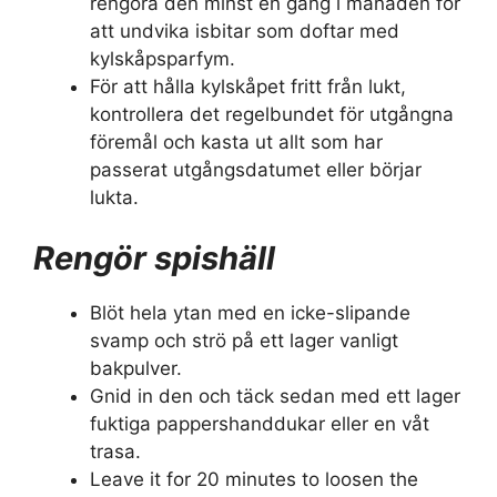
rengöra den minst en gång i månaden för
att undvika isbitar som doftar med
kylskåpsparfym.
För att hålla kylskåpet fritt från lukt,
kontrollera det regelbundet för utgångna
föremål och kasta ut allt som har
passerat utgångsdatumet eller börjar
lukta.
Rengör spishäll
Blöt hela ytan med en icke-slipande
svamp och strö på ett lager vanligt
bakpulver.
Gnid in den och täck sedan med ett lager
fuktiga pappershanddukar eller en våt
trasa.
Leave it for 20 minutes to loosen the