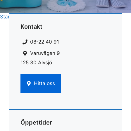
Start
»
Rengöring
»
Rengöringsmedel golv
Kontakt
08-22 40 91
Varuvägen 9
125 30 Älvsjö
Hitta oss
Öppettider