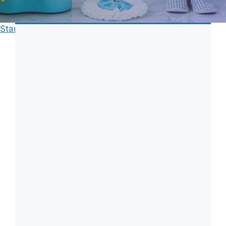
Start
»
Rengöring
»
Rengöring tvättmaskin