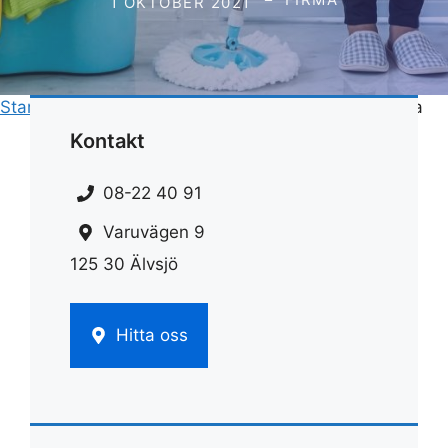
1 OKTOBER 2021
Start
»
Rengöring
»
Rengöring tvättmaskin citronsyra
Kontakt
08-22 40 91
Varuvägen 9
125 30 Älvsjö
Hitta oss