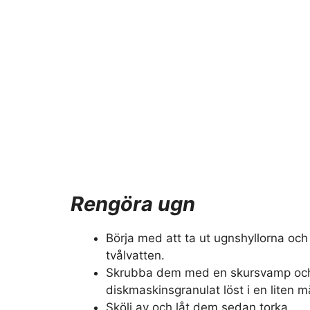
Rengöra ugn
Börja med att ta ut ugnshyllorna och
tvålvatten.
Skrubba dem med en skursvamp och 
diskmaskinsgranulat löst i en liten 
Skölj av och låt dem sedan torka.