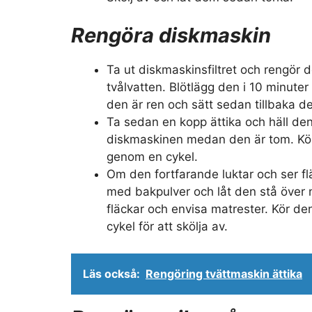
Rengöra diskmaskin
Ta ut diskmaskinsfiltret och rengör d
tvålvatten. Blötlägg den i 10 minuter 
den är ren och sätt sedan tillbaka d
Ta sedan en kopp ättika och häll den
diskmaskinen medan den är tom. Kö
genom en cykel.
Om den fortfarande luktar och ser fl
med bakpulver och låt den stå över n
fläckar och envisa matrester. Kör 
cykel för att skölja av.
Läs också:
Rengöring tvättmaskin ättika