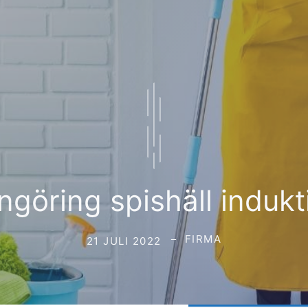
ngöring spishäll indukt
FIRMA
21 JULI 2022