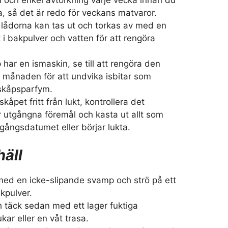
rna, så det är redo för veckans matvaror.
 lådorna kan tas ut och torkas av med en
i bakpulver och vatten för att rengöra
 har en ismaskin, se till att rengöra den
i månaden för att undvika isbitar som
skåpsparfym.
lskåpet fritt från lukt, kontrollera det
r utgångna föremål och kasta ut allt som
gångsdatumet eller börjar lukta.
häll
 med en icke-slipande svamp och strö på ett
akpulver.
h täck sedan med ett lager fuktiga
ar eller en våt trasa.