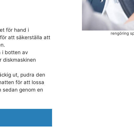
et för hand i
rengöring sp
för att säkerställa att
en.
 i botten av
r diskmaskinen
äckig ut, pudra den
atten för att lossa
den sedan genom en