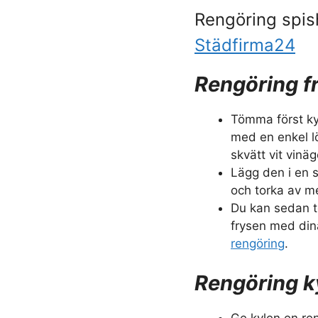
Rengöring spish
Städfirma24
Rengöring f
Tömma först ky
med en enkel l
skvätt vit vinä
Lägg den i en s
och torka av m
Du kan sedan t
frysen med din
rengöring
.
Rengöring k
Ge kylen en re