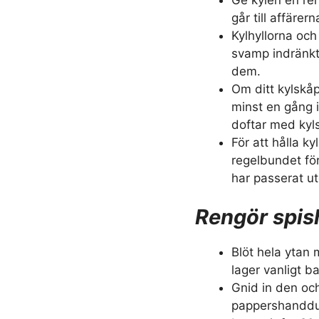
går till affäre
Kylhyllorna och
svamp indränkt 
dem.
Om ditt kylskåp
minst en gång 
doftar med kyl
För att hålla ky
regelbundet fö
har passerat ut
Rengör spis
Blöt hela ytan
lager vanligt b
Gnid in den oc
pappershandduk