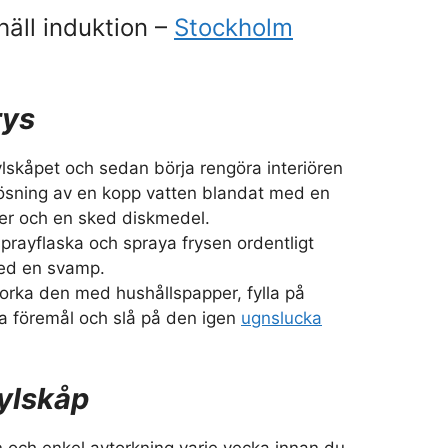
äll induktion –
Stockholm
rys
lskåpet och sedan börja rengöra interiören
ösning av en kopp vatten blandat med en
ger och en sked diskmedel.
prayflaska och spraya frysen ordentligt
ed en svamp.
orka den med hushållspapper, fylla på
a föremål och slå på den igen
ugnslucka
ylskåp
n och enkel avtorkning varje vecka innan du