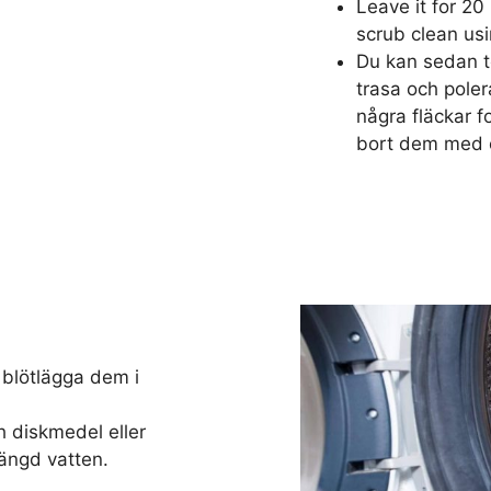
Leave it for 20
scrub clean us
Du kan sedan t
trasa och poler
några fläckar f
bort dem med e
 blötlägga dem i
diskmedel eller
mängd vatten.