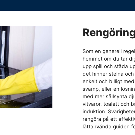
Rengörin
Som en generell regel 
hemmet om du tar dig
upp spill och städa u
det hinner stelna och
enkelt och billigt me
svamp, eller en lösni
med mer sällsynta djup
vitvaror, toalett och 
induktion. Svårigheten
rengöra på ett effekti
lättanvända guiden fö