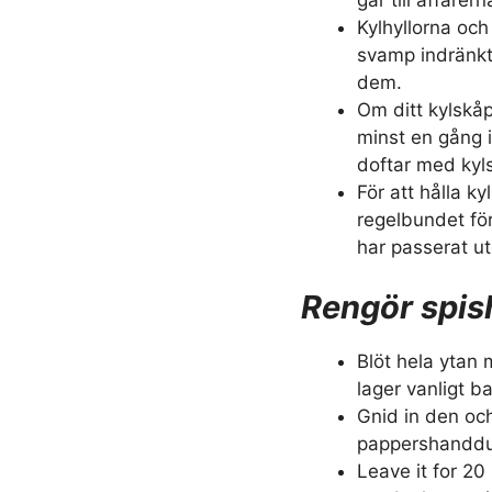
Kylhyllorna och
svamp indränkt 
dem.
Om ditt kylskåp
minst en gång 
doftar med kyl
För att hålla ky
regelbundet fö
har passerat ut
Rengör spis
Blöt hela ytan
lager vanligt b
Gnid in den oc
pappershandduk
Leave it for 20