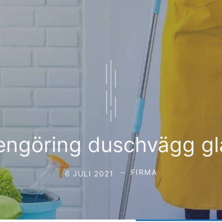
engöring duschvägg gl
FIRMA
6 JULI 2021