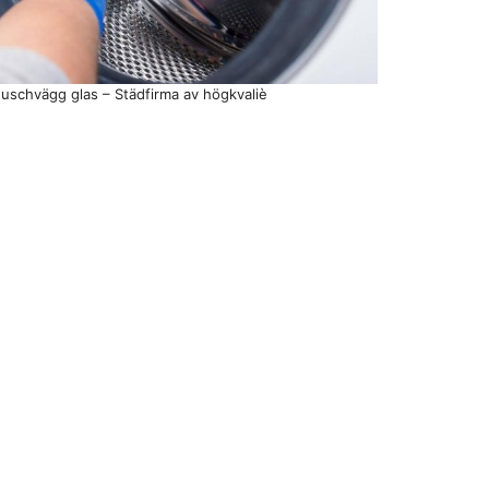
uschvägg glas – Städfirma av högkvaliè