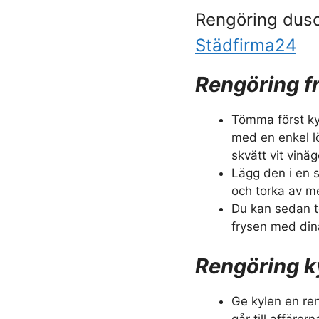
Rengöring dus
Städfirma24
Rengöring f
Tömma först ky
med en enkel l
skvätt vit vinä
Lägg den i en s
och torka av m
Du kan sedan t
frysen med din
Rengöring k
Ge kylen en re
går till affäre