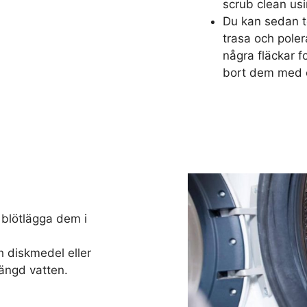
scrub clean us
Du kan sedan t
trasa och poler
några fläckar f
bort dem med e
 blötlägga dem i
diskmedel eller
mängd vatten.