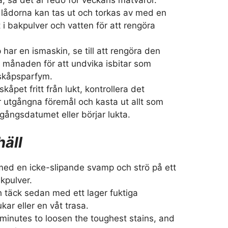
 lådorna kan tas ut och torkas av med en
i bakpulver och vatten för att rengöra
 har en ismaskin, se till att rengöra den
i månaden för att undvika isbitar som
skåpsparfym.
lskåpet fritt från lukt, kontrollera det
r utgångna föremål och kasta ut allt som
gångsdatumet eller börjar lukta.
häll
 med en icke-slipande svamp och strö på ett
akpulver.
h täck sedan med ett lager fuktiga
ar eller en våt trasa.
 minutes to loosen the toughest stains, and