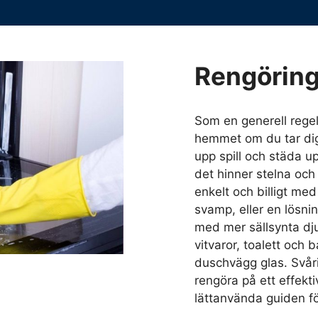
Rengörin
Som en generell regel 
hemmet om du tar dig
upp spill och städa u
det hinner stelna och
enkelt och billigt me
svamp, eller en lösni
med mer sällsynta djup
vitvaror, toalett och 
duschvägg glas. Svåri
rengöra på ett effekti
lättanvända guiden fö