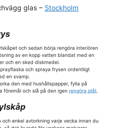
chvägg glas –
Stockholm
rys
lskåpet och sedan börja rengöra interiören
ösning av en kopp vatten blandat med en
ger och en sked diskmedel.
prayflaska och spraya frysen ordentligt
ed en svamp.
orka den med hushållspapper, fylla på
a föremål och slå på den igen
rengöra plåt
.
ylskåp
n och enkel avtorkning varje vecka innan du
rna, så det är redo för veckans matvaror.