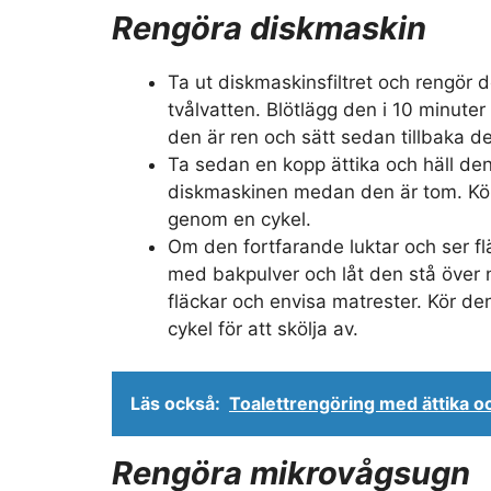
Rengöra diskmaskin
Ta ut diskmaskinsfiltret och rengör d
tvålvatten. Blötlägg den i 10 minuter 
den är ren och sätt sedan tillbaka d
Ta sedan en kopp ättika och häll den
diskmaskinen medan den är tom. Kö
genom en cykel.
Om den fortfarande luktar och ser fl
med bakpulver och låt den stå över n
fläckar och envisa matrester. Kör 
cykel för att skölja av.
Läs också:
Toalettrengöring med ättika o
Rengöra mikrovågsugn