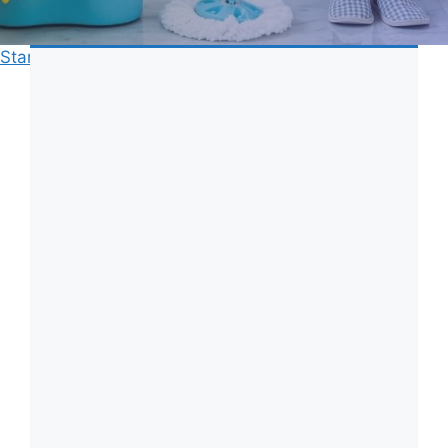
Start
»
Rengöring
»
Rengöring diskbänk bakpulver