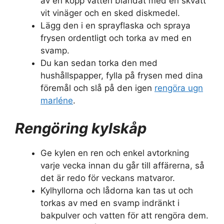
av en kopp vatten blandat med en skvätt
vit vinäger och en sked diskmedel.
Lägg den i en sprayflaska och spraya
frysen ordentligt och torka av med en
svamp.
Du kan sedan torka den med
hushållspapper, fylla på frysen med dina
föremål och slå på den igen
rengöra ugn
marléne
.
Rengöring kylskåp
Ge kylen en ren och enkel avtorkning
varje vecka innan du går till affärerna, så
det är redo för veckans matvaror.
Kylhyllorna och lådorna kan tas ut och
torkas av med en svamp indränkt i
bakpulver och vatten för att rengöra dem.