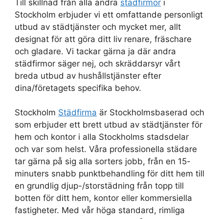
Till skillnad från alla andra
städfirmor
i
Stockholm erbjuder vi ett omfattande personligt
utbud av städtjänster och mycket mer, allt
designat för att göra ditt liv renare, fräschare
och gladare. Vi tackar gärna ja där andra
städfirmor säger nej, och skräddarsyr vårt
breda utbud av hushållstjänster efter
dina/företagets specifika behov.
Stockholm
Städfirma
är Stockholmsbaserad och
som erbjuder ett brett utbud av städtjänster för
hem och kontor i alla Stockholms stadsdelar
och var som helst. Våra professionella städare
tar gärna på sig alla sorters jobb, från en 15-
minuters snabb punktbehandling för ditt hem till
en grundlig djup-/storstädning från topp till
botten för ditt hem, kontor eller kommersiella
fastigheter. Med vår höga standard, rimliga