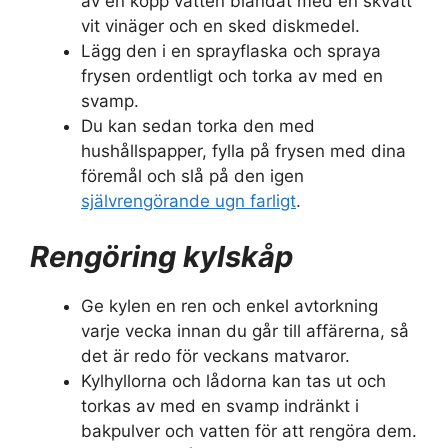
av en kopp vatten blandat med en skvätt
vit vinäger och en sked diskmedel.
Lägg den i en sprayflaska och spraya
frysen ordentligt och torka av med en
svamp.
Du kan sedan torka den med
hushållspapper, fylla på frysen med dina
föremål och slå på den igen
självrengörande ugn farligt
.
Rengöring kylskåp
Ge kylen en ren och enkel avtorkning
varje vecka innan du går till affärerna, så
det är redo för veckans matvaror.
Kylhyllorna och lådorna kan tas ut och
torkas av med en svamp indränkt i
bakpulver och vatten för att rengöra dem.