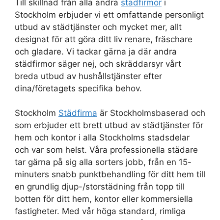
Till skillnad från alla andra
städfirmor
i
Stockholm erbjuder vi ett omfattande personligt
utbud av städtjänster och mycket mer, allt
designat för att göra ditt liv renare, fräschare
och gladare. Vi tackar gärna ja där andra
städfirmor säger nej, och skräddarsyr vårt
breda utbud av hushållstjänster efter
dina/företagets specifika behov.
Stockholm
Städfirma
är Stockholmsbaserad och
som erbjuder ett brett utbud av städtjänster för
hem och kontor i alla Stockholms stadsdelar
och var som helst. Våra professionella städare
tar gärna på sig alla sorters jobb, från en 15-
minuters snabb punktbehandling för ditt hem till
en grundlig djup-/storstädning från topp till
botten för ditt hem, kontor eller kommersiella
fastigheter. Med vår höga standard, rimliga