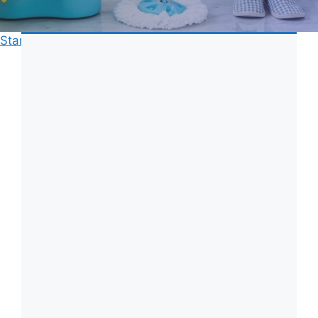
Start
»
Rengöring
»
Rengöring av ugn med såpa