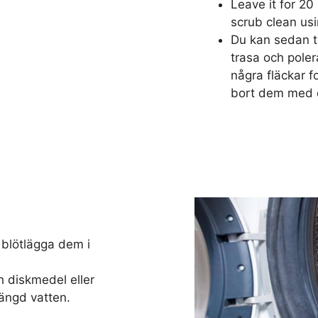
Leave it for 20
scrub clean us
Du kan sedan t
trasa och poler
några fläckar f
bort dem med e
 blötlägga dem i
diskmedel eller
mängd vatten.