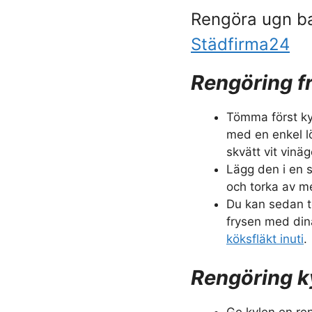
Rengöra ugn b
Städfirma24
Rengöring f
Tömma först ky
med en enkel l
skvätt vit vinä
Lägg den i en s
och torka av m
Du kan sedan t
frysen med din
köksfläkt inuti
.
Rengöring k
Ge kylen en re