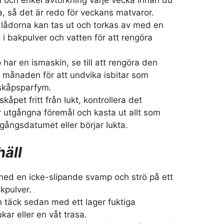
rna, så det är redo för veckans matvaror.
 lådorna kan tas ut och torkas av med en
i bakpulver och vatten för att rengöra
 har en ismaskin, se till att rengöra den
i månaden för att undvika isbitar som
skåpsparfym.
lskåpet fritt från lukt, kontrollera det
r utgångna föremål och kasta ut allt som
gångsdatumet eller börjar lukta.
häll
 med en icke-slipande svamp och strö på ett
akpulver.
h täck sedan med ett lager fuktiga
ar eller en våt trasa.