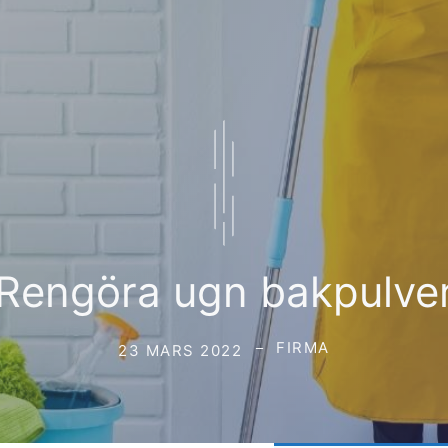
Rengöra ugn bakpulve
FIRMA
23 MARS 2022