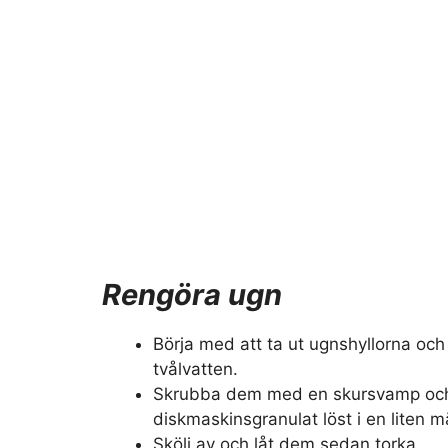
Rengöra ugn
Börja med att ta ut ugnshyllorna och
tvålvatten.
Skrubba dem med en skursvamp och 
diskmaskinsgranulat löst i en liten 
Skölj av och låt dem sedan torka.