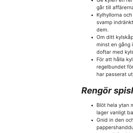
går till affäre
Kylhyllorna och
svamp indränkt 
dem.
Om ditt kylskåp
minst en gång 
doftar med kyl
För att hålla ky
regelbundet fö
har passerat ut
Rengör spis
Blöt hela ytan
lager vanligt b
Gnid in den oc
pappershandduk