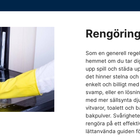
Rengörin
Som en generell regel 
hemmet om du tar dig
upp spill och städa u
det hinner stelna och
enkelt och billigt me
svamp, eller en lösni
med mer sällsynta djup
vitvaror, toalett och 
bakpulver. Svårigheten
rengöra på ett effekti
lättanvända guiden fö