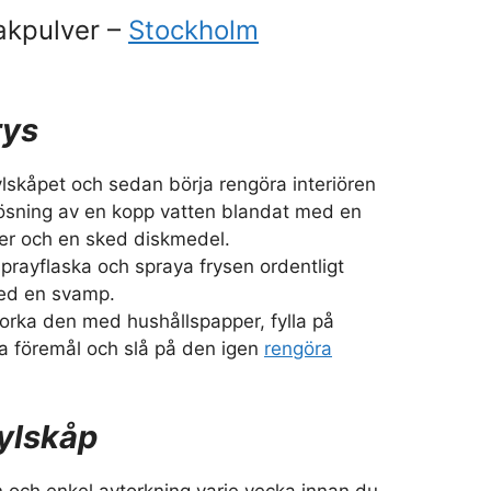
akpulver –
Stockholm
rys
lskåpet och sedan börja rengöra interiören
ösning av en kopp vatten blandat med en
ger och en sked diskmedel.
prayflaska och spraya frysen ordentligt
ed en svamp.
orka den med hushållspapper, fylla på
a föremål och slå på den igen
rengöra
ylskåp
n och enkel avtorkning varje vecka innan du