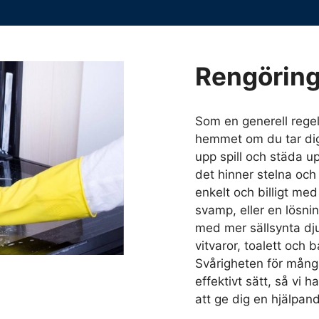
Rengörin
Som en generell regel 
hemmet om du tar dig
upp spill och städa u
det hinner stelna och
enkelt och billigt me
svamp, eller en lösni
med mer sällsynta djup
vitvaror, toalett och 
Svårigheten för många 
effektivt sätt, så vi 
att ge dig en hjälpan