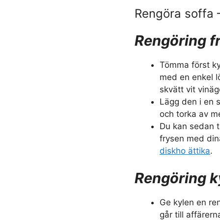
Rengöra soffa
Rengöring f
Tömma först ky
med en enkel l
skvätt vit vinä
Lägg den i en s
och torka av m
Du kan sedan t
frysen med din
diskho ättika
.
Rengöring k
Ge kylen en re
går till affäre