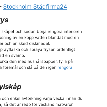
 –
Stockholm Städfirma24
rys
lskåpet och sedan börja rengöra interiören
ösning av en kopp vatten blandat med en
ger och en sked diskmedel.
prayflaska och spraya frysen ordentligt
ed en svamp.
orka den med hushållspapper, fylla på
a föremål och slå på den igen
rengöra
ylskåp
n och enkel avtorkning varje vecka innan du
rna, så det är redo för veckans matvaror.