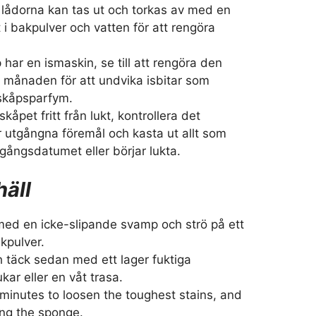
 lådorna kan tas ut och torkas av med en
i bakpulver och vatten för att rengöra
 har en ismaskin, se till att rengöra den
i månaden för att undvika isbitar som
skåpsparfym.
lskåpet fritt från lukt, kontrollera det
r utgångna föremål och kasta ut allt som
gångsdatumet eller börjar lukta.
häll
 med en icke-slipande svamp och strö på ett
akpulver.
h täck sedan med ett lager fuktiga
ar eller en våt trasa.
 minutes to loosen the toughest stains, and
ing the sponge.