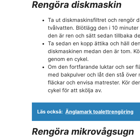
Rengöra diskmaskin
Ta ut diskmaskinsfiltret och rengör d
tvålvatten. Blötlägg den i 10 minuter 
den är ren och sätt sedan tillbaka d
Ta sedan en kopp ättika och häll den
diskmaskinen medan den är tom. Kö
genom en cykel.
Om den fortfarande luktar och ser fl
med bakpulver och låt den stå över n
fläckar och envisa matrester. Kör 
cykel för att skölja av.
Läs också:
Änglamark toalettrengöring
Rengöra mikrovågsugn