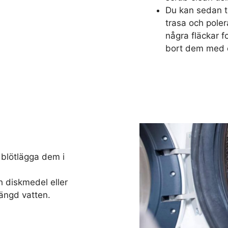
Du kan sedan t
trasa och poler
några fläckar f
bort dem med e
 blötlägga dem i
diskmedel eller
mängd vatten.