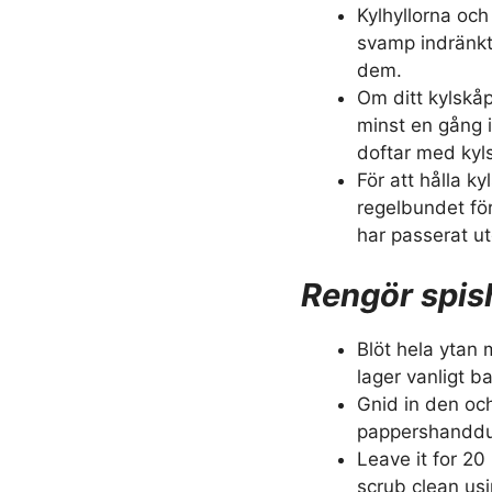
Kylhyllorna och
svamp indränkt 
dem.
Om ditt kylskåp
minst en gång 
doftar med kyl
För att hålla ky
regelbundet fö
har passerat ut
Rengör spis
Blöt hela ytan
lager vanligt b
Gnid in den oc
pappershandduk
Leave it for 20
scrub clean us