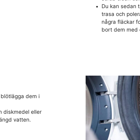
Du kan sedan t
trasa och poler
några fläckar f
bort dem med en
 blötlägga dem i
diskmedel eller
mängd vatten.