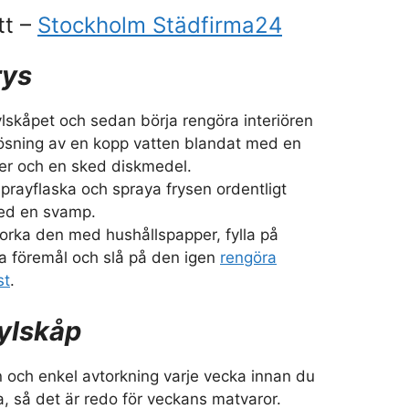
tt –
Stockholm Städfirma24
rys
lskåpet och sedan börja rengöra interiören
ösning av en kopp vatten blandat med en
ger och en sked diskmedel.
prayflaska och spraya frysen ordentligt
ed en svamp.
orka den med hushållspapper, fylla på
a föremål och slå på den igen
rengöra
st
.
ylskåp
n och enkel avtorkning varje vecka innan du
rna, så det är redo för veckans matvaror.