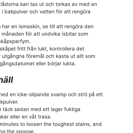
 lådorna kan tas ut och torkas av med en
i bakpulver och vatten för att rengöra
 har en ismaskin, se till att rengöra den
i månaden för att undvika isbitar som
skåpsparfym.
lskåpet fritt från lukt, kontrollera det
r utgångna föremål och kasta ut allt som
gångsdatumet eller börjar lukta.
häll
 med en icke-slipande svamp och strö på ett
akpulver.
h täck sedan med ett lager fuktiga
ar eller en våt trasa.
 minutes to loosen the toughest stains, and
ing the sponge.