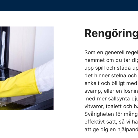
Rengörin
Som en generell regel 
hemmet om du tar dig
upp spill och städa u
det hinner stelna och
enkelt och billigt me
svamp, eller en lösni
med mer sällsynta djup
vitvaror, toalett och b
Svårigheten för många 
effektivt sätt, så vi 
att ge dig en hjälpan