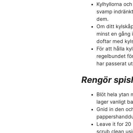
Kylhyllorna och
svamp indränkt 
dem.
Om ditt kylskåp
minst en gång 
doftar med kyl
För att hålla ky
regelbundet fö
har passerat ut
Rengör spis
Blöt hela ytan
lager vanligt b
Gnid in den oc
pappershandduk
Leave it for 20
scrub clean us