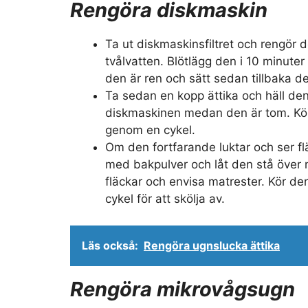
Rengöra diskmaskin
Ta ut diskmaskinsfiltret och rengör d
tvålvatten. Blötlägg den i 10 minuter 
den är ren och sätt sedan tillbaka d
Ta sedan en kopp ättika och häll den
diskmaskinen medan den är tom. Kö
genom en cykel.
Om den fortfarande luktar och ser fl
med bakpulver och låt den stå över n
fläckar och envisa matrester. Kör 
cykel för att skölja av.
Läs också:
Rengöra ugnslucka ättika
Rengöra mikrovågsugn