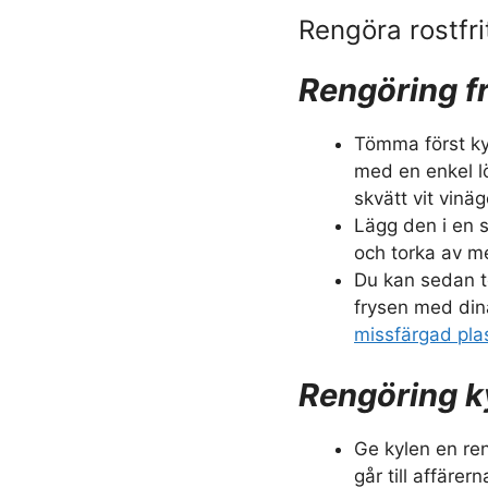
Rengöra rostfri
Rengöring f
Tömma först ky
med en enkel l
skvätt vit vinä
Lägg den i en s
och torka av m
Du kan sedan t
frysen med din
missfärgad pla
Rengöring k
Ge kylen en re
går till affäre