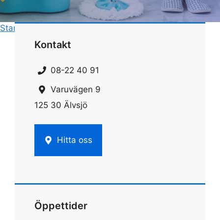
Start
»
Rengöring
»
Rengöra glashäll på spis
Kontakt
08-22 40 91
Varuvägen 9
125 30 Älvsjö
Hitta oss
Öppettider