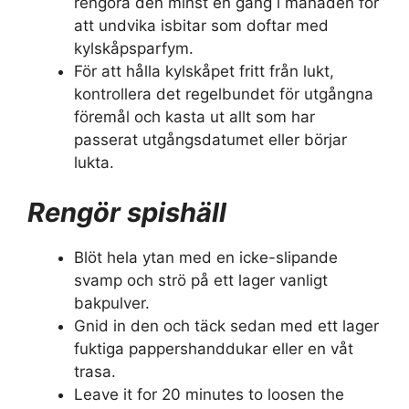
rengöra den minst en gång i månaden för
att undvika isbitar som doftar med
kylskåpsparfym.
För att hålla kylskåpet fritt från lukt,
kontrollera det regelbundet för utgångna
föremål och kasta ut allt som har
passerat utgångsdatumet eller börjar
lukta.
Rengör spishäll
Blöt hela ytan med en icke-slipande
svamp och strö på ett lager vanligt
bakpulver.
Gnid in den och täck sedan med ett lager
fuktiga pappershanddukar eller en våt
trasa.
Leave it for 20 minutes to loosen the