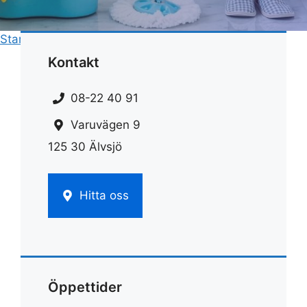
Start
»
Rengöring
»
Rengöra avlopp med bikarbonat
Kontakt
08-22 40 91
Varuvägen 9
125 30 Älvsjö
Hitta oss
Öppettider