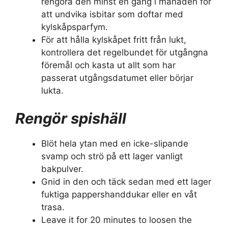
rengöra den minst en gång i månaden för
att undvika isbitar som doftar med
kylskåpsparfym.
För att hålla kylskåpet fritt från lukt,
kontrollera det regelbundet för utgångna
föremål och kasta ut allt som har
passerat utgångsdatumet eller börjar
lukta.
Rengör spishäll
Blöt hela ytan med en icke-slipande
svamp och strö på ett lager vanligt
bakpulver.
Gnid in den och täck sedan med ett lager
fuktiga pappershanddukar eller en våt
trasa.
Leave it for 20 minutes to loosen the