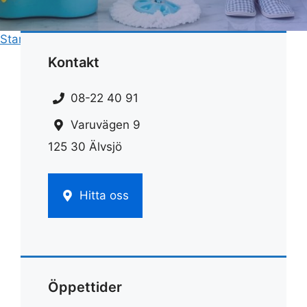
Start
»
Fönsterputs
»
Proffsutrustning fönsterputs
Kontakt
08-22 40 91
Varuvägen 9
125 30 Älvsjö
Hitta oss
Öppettider