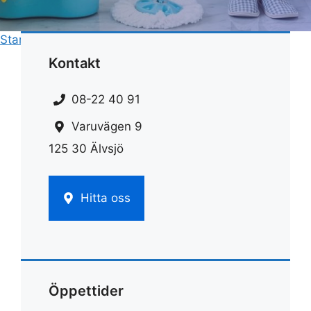
Start
»
Rengöring
»
Professionell ugnsrengöring
Kontakt
08-22 40 91
Varuvägen 9
125 30 Älvsjö
Hitta oss
Öppettider