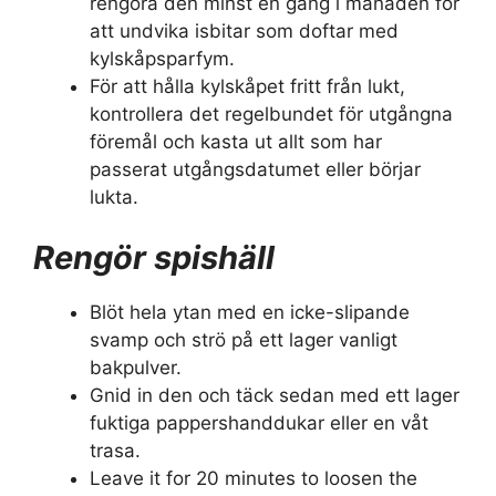
rengöra den minst en gång i månaden för
att undvika isbitar som doftar med
kylskåpsparfym.
För att hålla kylskåpet fritt från lukt,
kontrollera det regelbundet för utgångna
föremål och kasta ut allt som har
passerat utgångsdatumet eller börjar
lukta.
Rengör spishäll
Blöt hela ytan med en icke-slipande
svamp och strö på ett lager vanligt
bakpulver.
Gnid in den och täck sedan med ett lager
fuktiga pappershanddukar eller en våt
trasa.
Leave it for 20 minutes to loosen the