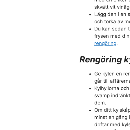
skvätt vit vinä
Lägg den i en s
och torka av m
Du kan sedan t
frysen med din
rengöring
.
Rengöring k
Ge kylen en re
går till affäre
Kylhyllorna och
svamp indränkt 
dem.
Om ditt kylskåp
minst en gång 
doftar med kyl