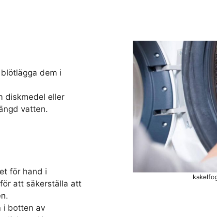
 blötlägga dem i
diskmedel eller
mängd vatten.
et för hand i
kakelfo
för att säkerställa att
en.
 i botten av