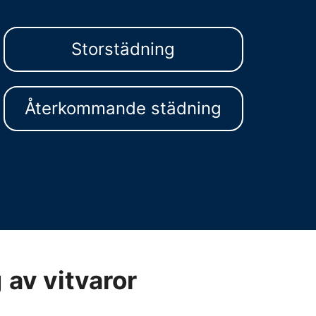
Storstädning
Återkommande städning
g
av vitvaror