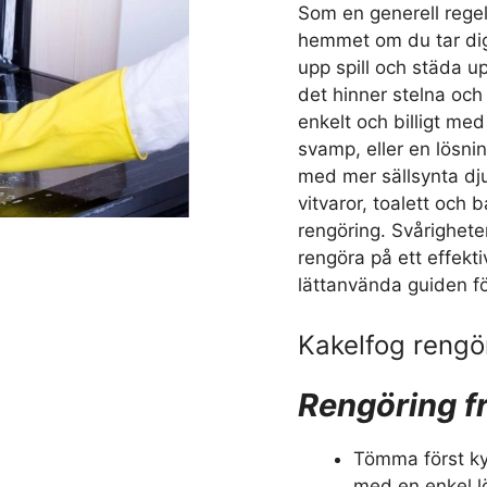
Som en generell regel 
hemmet om du tar dig
upp spill och städa u
det hinner stelna och
enkelt och billigt me
svamp, eller en lösni
med mer sällsynta djup
vitvaror, toalett och 
rengöring. Svårigheten
rengöra på ett effekti
lättanvända guiden fö
Kakelfog rengö
Rengöring f
Tömma först ky
med en enkel l