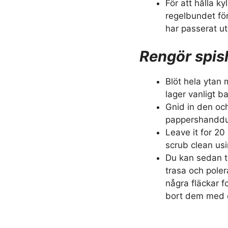
För att hålla ky
regelbundet fö
har passerat ut
Rengör spis
Blöt hela ytan
lager vanligt b
Gnid in den oc
pappershandduk
Leave it for 20
scrub clean us
Du kan sedan t
trasa och poler
några fläckar f
bort dem med e