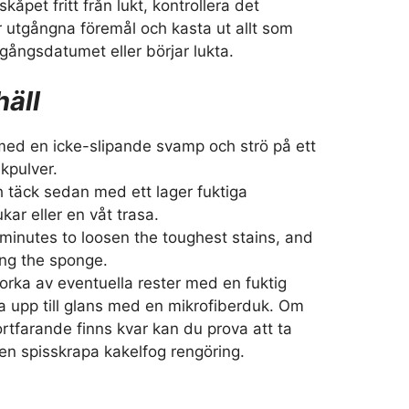
lskåpet fritt från lukt, kontrollera det
r utgångna föremål och kasta ut allt som
gångsdatumet eller börjar lukta.
häll
 med en icke-slipande svamp och strö på ett
akpulver.
h täck sedan med ett lager fuktiga
ar eller en våt trasa.
 minutes to loosen the toughest stains, and
ing the sponge.
orka av eventuella rester med en fuktig
a upp till glans med en mikrofiberduk. Om
ortfarande finns kvar kan du prova att ta
n spisskrapa kakelfog rengöring.