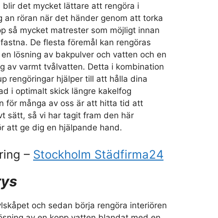
blir det mycket lättare att rengöra i
 an röran när det händer genom att torka
pp så mycket matrester som möjligt innan
 fastna. De flesta föremål kan rengöras
d en lösning av bakpulver och vatten och en
ng av varmt tvålvatten. Detta i kombination
 rengöringar hjälper till att hålla dina
bad i optimalt skick längre kakelfog
 för många av oss är att hitta tid att
vt sätt, så vi har tagit fram den här
r att ge dig en hjälpande hand.
ring –
Stockholm Städfirma24
rys
lskåpet och sedan börja rengöra interiören
ösning av en kopp vatten blandat med en