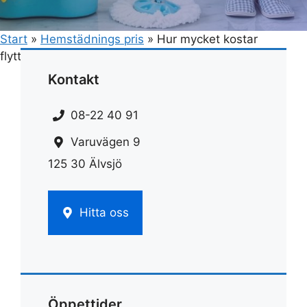
Start
»
Hemstädnings pris
»
Hur mycket kostar
flyttstädning
Kontakt
08-22 40 91
Varuvägen 9
125 30 Älvsjö
Hitta oss
Öppettider