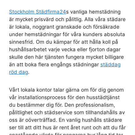
Stockholm Städfirma24
s vanliga hemstädning
är mycket prisvärd och pålitlig. Alla våra städare
är lokala, noggrant granskade och försäkrade
under hemstädningar för våra kunders absoluta
sinnesfrid. Om du kämpar för att hålla koll på
hushållsarbetet varje vecka eller fjorton dagar
skulle den här tjänsten fungera mycket billigare
än att boka flera engångs städningar
städdag
röd dag
.
Vårt lokala kontor talar gärna om för dig genom
vår installationsprocess för den husstädtjänst
du bestämmer dig för. Den professionalism,
pålitlighet och städservice som tillhandahålls av
oss är oöverträffad. En vanlig hushålls städare
ser till att ditt hus är rent året runt och att du får
enastående värde för pengarna hur lång tid tar