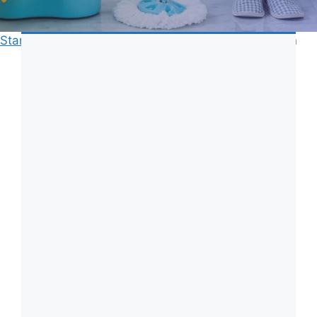
Start
»
Städ
»
Hur lång tid tar det att städa 100 kvm